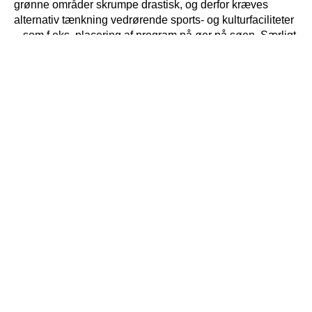
grønne områder skrumpe drastisk, og derfor kræves
alternativ tænkning vedrørende sports- og kulturfaciliteter
– som f.eks. placering af program på øer på søen. Særligt
fokus ligger også på sikker og forståelig cirkulation, da
byparken forbinder jernbanestationen og Taastrups teater.
Selsmosen er et nyt blåt parkrum i Høje Taastrup; et
supplement til Taastrups mange villaveje og
beboelsesområder, med oplevelser, udfordringer og rum i
den store skala. En rekreativ, urban inspirations-zone der
inviterer beboere til refleksion, bevægelse og leg. Nogle
tiltrækkes af de rekreative muligheder eller af muligheden
for at mødes tæt ved vandet. Andre tiltrækkes af de
særlige sportsaktiviteter eller legeområderne.
Selsmosens nye stier opfordrer beboerne til at bruge
parken som byens nye bindeled. Via pælebroer,
flydebroer eller aktivitetsflader, skabes nye forbindelser
på tværs af parken.
Fotos af: