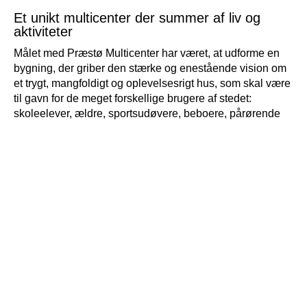
Et unikt multicenter der summer af liv og
aktiviteter
Målet med Præstø Multicenter har været, at udforme en
bygning, der griber den stærke og enestående vision om
et trygt, mangfoldigt og oplevelsesrigt hus, som skal være
til gavn for de meget forskellige brugere af stedet:
skoleelever, ældre, sportsudøvere, beboere, pårørende
servicepersonale, sundhedsplejesker, cafébesøgende,
etc.
Huset er formet efter de tre stærkeste forbindelser, der er
fra lokalområdet og ind på grunden: adgang fra byen mod
nord, adgang med bil fra syd og adgang fra skolen mod
øst. Huset viser naturligt i sin form, hvor man kan komme
ind ved, at facaden venligt foldes tilbage og skaber en
beskyttet indgangssituation. Dette giver desuden huset
en bevæget form, hvor landskab og bygning flettes
sammen og skaber en samhørighed. Hensigten med
Præstø Multicenter er at skabe muligheder for en mere
sammenhængende indsats for borgerne, og